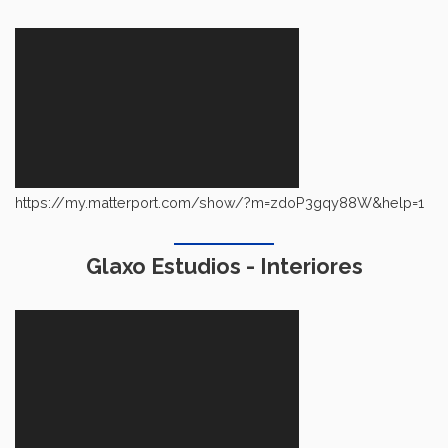
https://my.matterport.com/show/?m=zdoP3gqy88W&help=1
Glaxo Estudios - Interiores