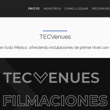
INICIO
NOSOTROS
COMO LLEGAR
RECORRID
TECVenues
todo México, ofreciendo instalaciones de primer nivel con es