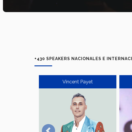
+430 SPEAKERS NACIONALES E INTERNAC
aínz
Vincent Payet