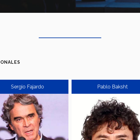
IONALES
Sergio Fajardo
Pablo Baksht